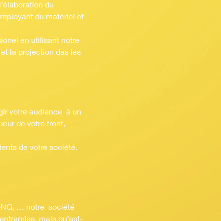
'élaboration du
employant du matériel et
onel en utilisant notre
et la projection das les
gir votre audience à un
eur de votre front,
ients de votre société.
 ONG, … notre société
’entreprise, mais qu’est-