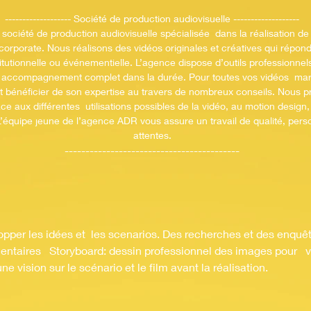
------------------- Société de production audiovisuelle -------------------
société de production audiovisuelle spécialisée dans la réalisation de f
s corporate. Nous réalisons des vidéos originales et créatives qui répo
itutionnelle ou événementielle. L’agence dispose d
’outils professionne
n accompagnement complet dans la durée. Pour toutes vos vidéos mar
 bénéficier de son expertise au travers de nombreux conseils. Nous p
e aux différentes utilisations possibles de la vidéo, au motion de
sign,
 L’équipe jeune de l’agence ADR vous assure un tra
vail de qualité, per
attentes.
------------------------------------------
opper les idées et les scenarios.
Des recherches et des enquê
entaires Storyboard: dessin professionnel des images pour
v
ne vision sur le scénario et le film avant la réalisation.