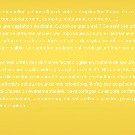
motionnelles, présentation de votre entreprise/institution, de 
maison, appartement, camping, restaurant, commune, …),
 une captation au drone. Qu’est-ce que c’est ? Ce sont des pri
érienne offre des séquences impossible à capturer de manière t
e, grâce sa rapidité de déploiement et de déplacement, ce no
naccessible. La captation au drone est idéale pour filmer des a
nnels dotés des dernières technologies en matière de sécurité 
us livre une qualité vidéo (et/ou photo) en FULL HD ou en 4K. 
 disposition pour garantir un service de production vidéo aéri
 attentes est au coeur de nos priorités qu’il s’agisse de prises 
blicitaires ou événementielles, de reportages ou encore de film
utres services : cameraman, réalisation d’un clip vidéo, photo
bien d’autres….