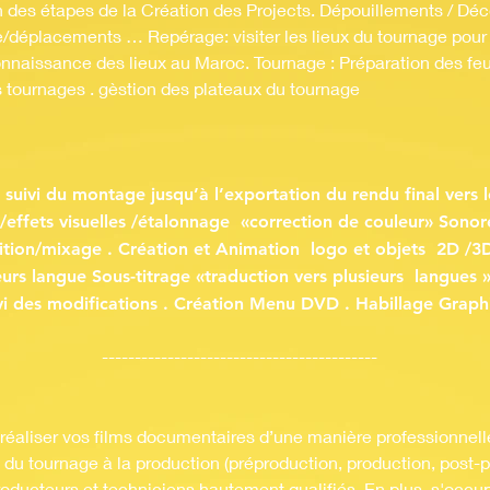
n des étapes de la Création des Projects. Dépouillements / Dé
e/déplacements … Repérage: visiter les lieux du tournage pour
naissance des lieux au Maroc. Tournage : Préparation des feui
es tournages . gèstion des plateaux du tournage
suivi du montage jusqu’à l’exportation du rendu final vers l
effets visuelles /étalonnage «correction de couleur» Sono
ition/mixage . Création et Animation logo et objets 2D /3D
eurs langue Sous-titrage «traduction vers plusieurs langues 
vi des modifications . Création Menu DVD . Habillage Graph
------------------------------------------
 réaliser vos films documentaires d’une manière professionnelle
, du tournage à la production (préproduction, production, post-
roducteurs et techniciens hautement qualifiés. En plus, s'occup